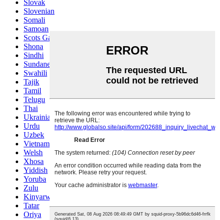
Slovak
Slovenian
Somali
Samoan
Scots Gaelic
Shona
Sindhi
Sundanese
Swahili
Tajik
Tamil
Telugu
Thai
Ukrainian
Urdu
Uzbek
Vietnamese
Welsh
Xhosa
Yiddish
Yoruba
Zulu
Kinyarwanda
Tatar
Oriya