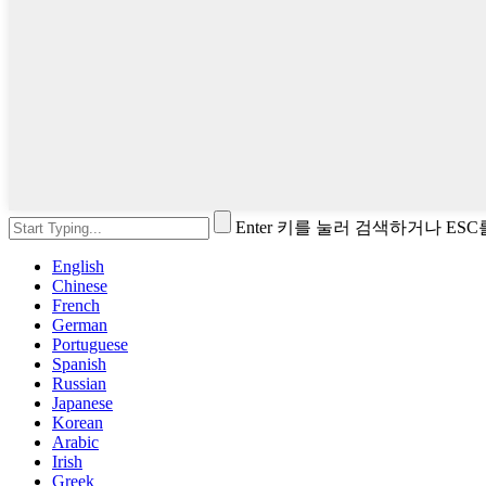
Enter 키를 눌러 검색하거나 ES
English
Chinese
French
German
Portuguese
Spanish
Russian
Japanese
Korean
Arabic
Irish
Greek