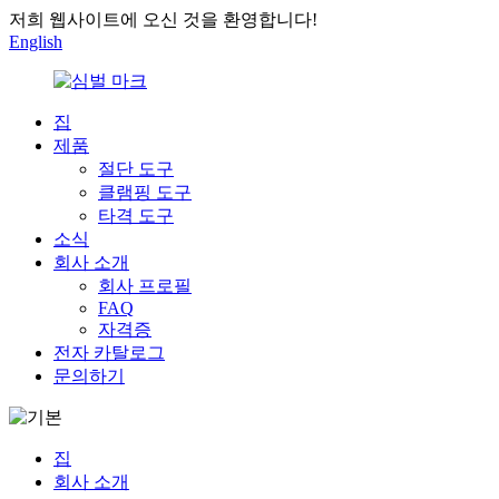
저희 웹사이트에 오신 것을 환영합니다!
English
집
제품
절단 도구
클램핑 도구
타격 도구
소식
회사 소개
회사 프로필
FAQ
자격증
전자 카탈로그
문의하기
집
회사 소개